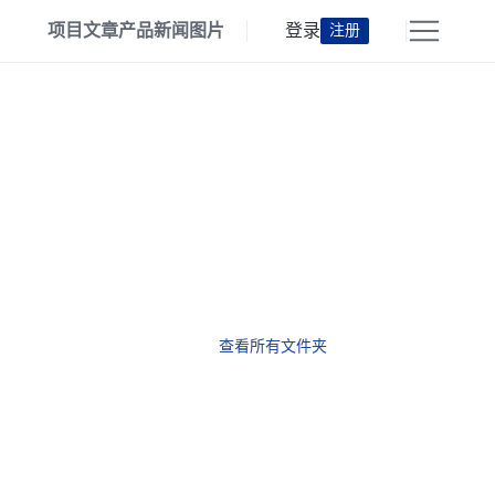
项目
文章
产品
新闻
图片
登录
注册
查看所有文件夹