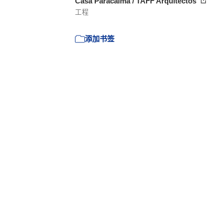
Casa Paracaima / TAFF Arquitectos
工程
添加书签