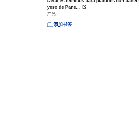
Detalles técnicos para plafones con panel
yeso de Pane...
产品
添加书签