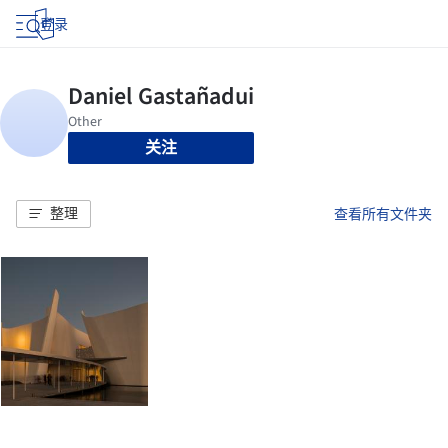
登录
关注
整理
查看所有文件夹