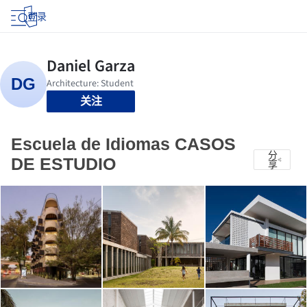
登录
关注
Escuela de Idiomas CASOS
分
DE ESTUDIO
享