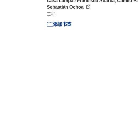
Casa Lampa / Francisco Abarca, Camilo P
Sebastián Ochoa
工程
添加书签