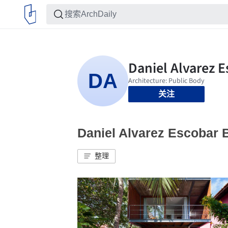
关注
Daniel Alvarez Escob
整理