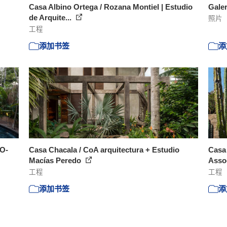
Casa Albino Ortega / Rozana Montiel | Estudio
Gale
de Arquite...
照片
工程
添加书签
添
CO-
Casa Chacala / CoA arquitectura + Estudio
Casa 
Macías Peredo
Asso
工程
工程
添加书签
添