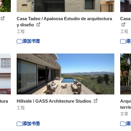
Casa Tadeo / Apaloosa Estudio de arquitectura
Casa 
y diseño
工程
工程
添加书签
添
tura
Hillside / GASS Architecture Studios
Arqui
territ
工程
文章
添加书签
添