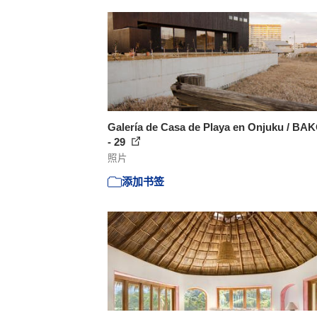
Galería de Casa de Playa en Onjuku / B
- 29
照片
添加书签