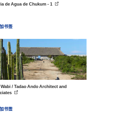
ria de Agua de Chukum - 1
加书签
Wabi / Tadao Ando Architect and
ciates
加书签