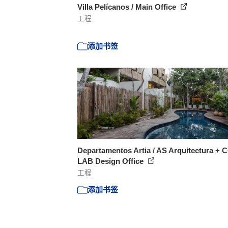
Villa Pelícanos / Main Office
工程
添加书签
Departamentos Artia / AS Arquitectura + 
LAB Design Office
工程
添加书签