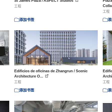
St James Plaza / ASPECT Studios
Plaza
Colla
工程
工程
添加书签
添
Edificios de oficinas de Zhangrun / Scenic
Edifi
Architecture O...
Archi
工程
工程
添加书签
添