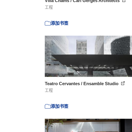
Villa Chams / Carl Gerges Architects
工程
添加书签
Teatro Cervantes / Ensamble Studio
工程
添加书签