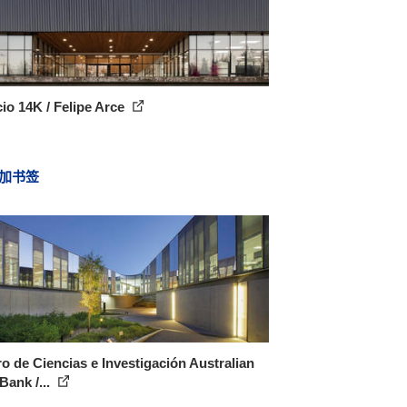
cio 14K / Felipe Arce
加书签
o de Ciencias e Investigación Australian
Bank /...