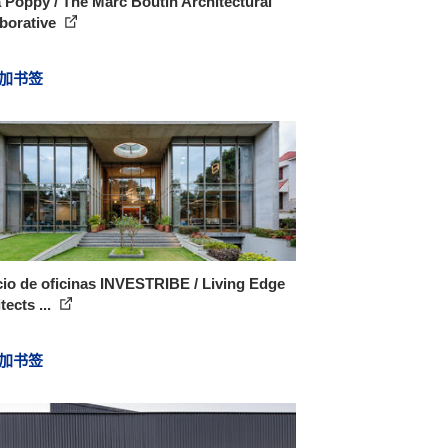
 Poppy / The Marc Boutin Architectural
borative
加书签
cio de oficinas INVESTRIBE / Living Edge
tects ...
加书签