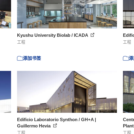
Kyushu University Biolab / ICADA
Edifi
工程
工程
添加书签
添
Edificio Laboratorio Synthon / GH+A |
Centr
Guillermo Hevia
Plant
工程
工程