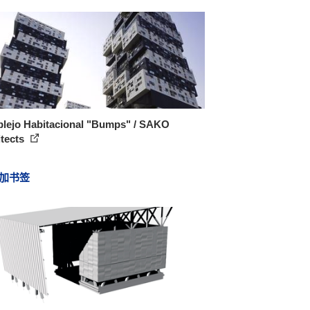
lejo Habitacional "Bumps" / SAKO
itects
加书签