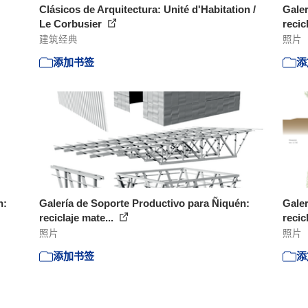
Clásicos de Arquitectura: Unité d'Habitation /
Galer
Le Corbusier
recic
建筑经典
照片
添加书签
添
n:
Galería de Soporte Productivo para Ñiquén:
Galer
reciclaje mate...
recic
照片
照片
添加书签
添