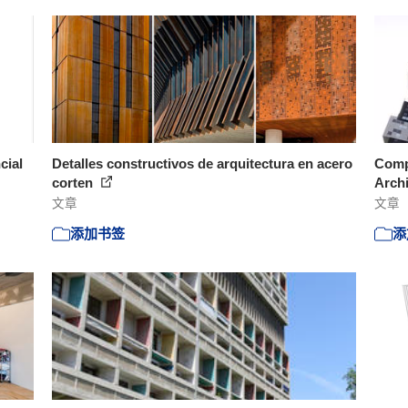
cial
Detalles constructivos de arquitectura en acero
Comp
corten
Arch
文章
文章
添加书签
添