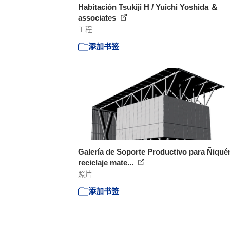
Habitación Tsukiji H / Yuichi Yoshida ＆
associates
工程
添加书签
Galería de Soporte Productivo para Ñiqué
reciclaje mate...
照片
添加书签