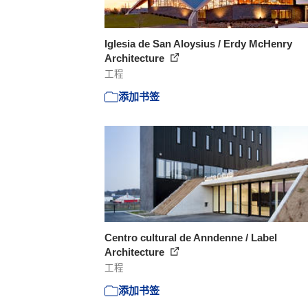
Iglesia de San Aloysius / Erdy McHenry
Architecture
工程
添加书签
Centro cultural de Anndenne / Label
Architecture
工程
添加书签