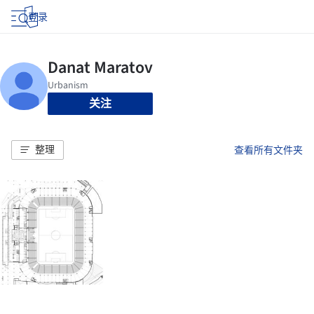
登录
关注
整理
查看所有文件夹