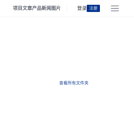
项目
文章
产品
新闻
图片
登录
注册
查看所有文件夹