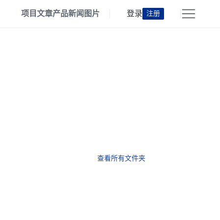
项目
文章
产品
新闻
图片
登录
注册
查看所有文件夹