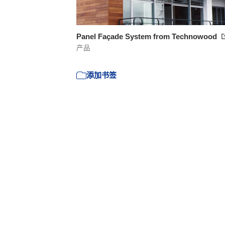
Panel Façade System from Technowood
产品
添加书签