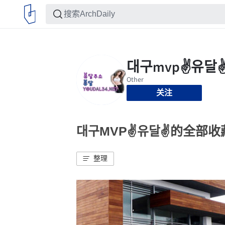
关注
대구MVP✌유달✌的全部收
整理