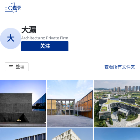
登录
关注
整理
查看所有文件夹