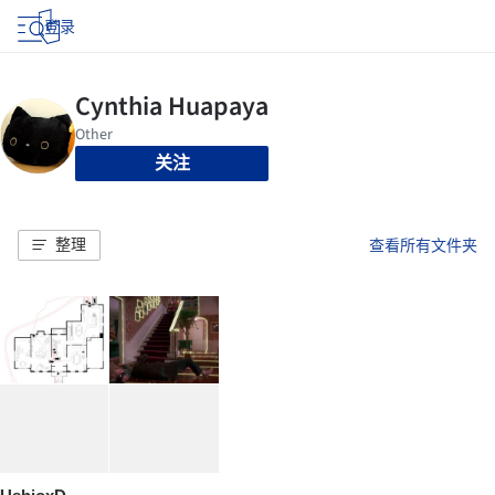
登录
关注
整理
查看所有文件夹