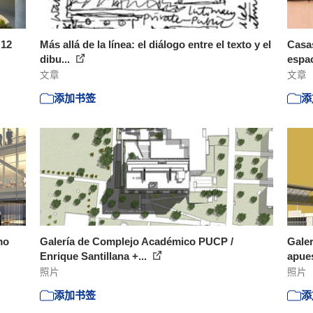
 12
Más allá de la línea: el diálogo entre el texto y el
Casa
dibu...
espac
文章
文章
添加书签
添
mo
Galería de Complejo Académico PUCP /
Gale
Enrique Santillana +...
apues
照片
照片
添加书签
添