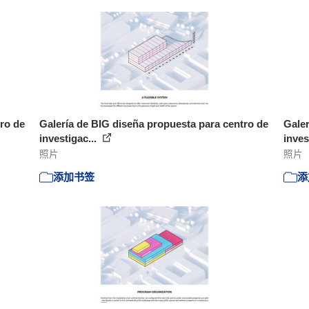
ro de
Galería de BIG diseña propuesta para centro de
Galer
investigac...
inves
照片
照片
添加书签
添