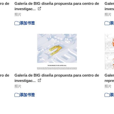
ro de
Galería de BIG diseña propuesta para centro de
Galer
investigac...
inves
照片
照片
添加书签
添
ro de
Galería de BIG diseña propuesta para centro de
Galer
investigac...
repre
照片
照片
添加书签
添