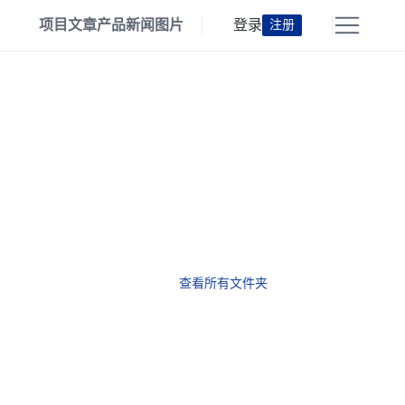
项目
文章
产品
新闻
图片
登录
注册
查看所有文件夹