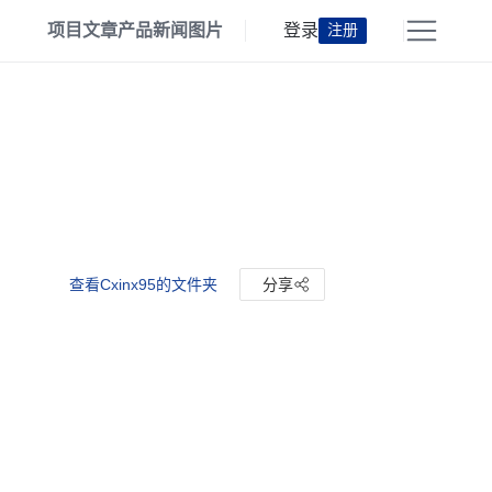
项目
文章
产品
新闻
图片
登录
注册
查看Cxinx95的文件夹
分享