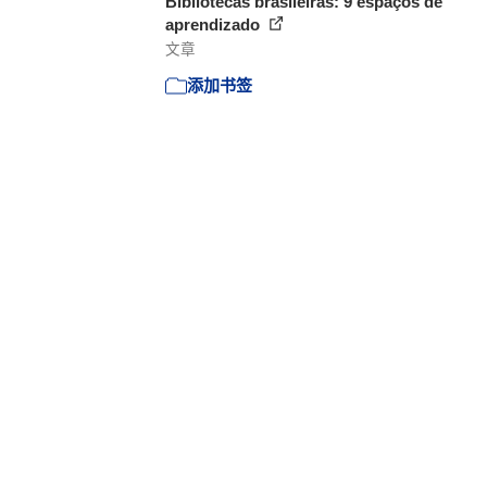
Bibliotecas brasileiras: 9 espaços de
aprendizado
文章
添加书签