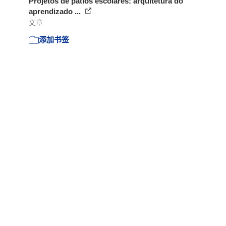
Projetos de pátios escolares: arquitetura do
aprendizado ...
文章
添加书签