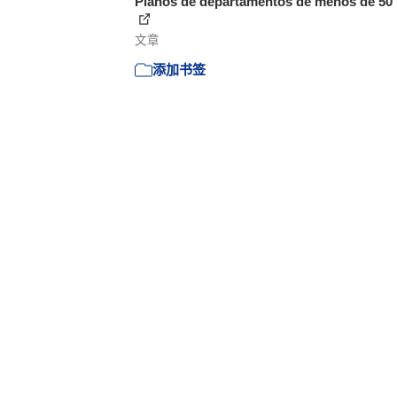
Planos de departamentos de menos de 50
文章
添加书签