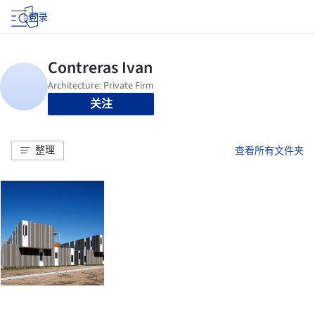
登录
关注
整理
查看所有文件夹