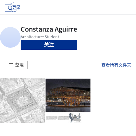
登录
关注
整理
查看所有文件夹