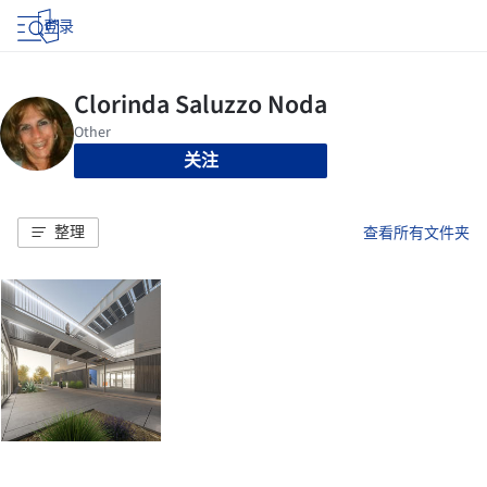
登录
关注
整理
查看所有文件夹