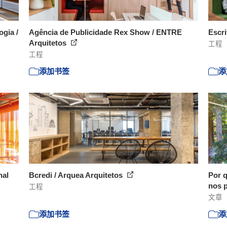
gia /
Agência de Publicidade Rex Show / ENTRE
Escri
Arquitetos
工程
工程
添加书签
添
nal
Bcredi / Arquea Arquitetos
Por q
nos p
工程
文章
添加书签
添