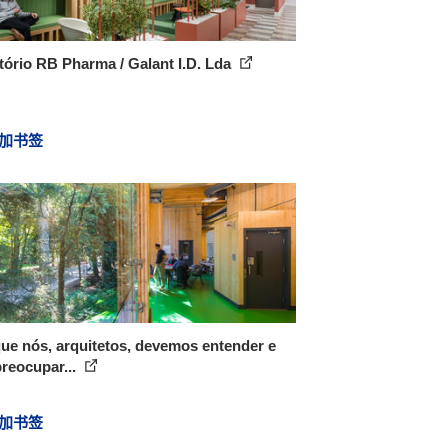
tório RB Pharma / Galant I.D. Lda
加书签
ue nós, arquitetos, devemos entender e
reocupar...
加书签