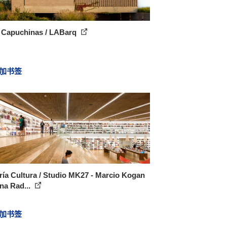
 Capuchinas / LABarq
加书签
ría Cultura / Studio MK27 - Marcio Kogan
na Rad...
加书签