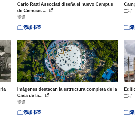
Carlo Ratti Associati diseña el nuevo Campus
Camp
de Ciencias ...
工程
资讯
添加书签
添
ria
Imágenes destacan la estructura completa de la
Edifi
Casa de la...
工程
资讯
添加书签
添