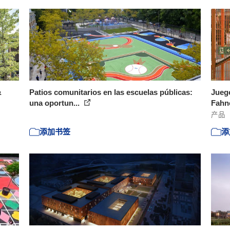
&
Patios comunitarios en las escuelas públicas:
Juego
una oportun...
Fahn
产品
添加书签
添