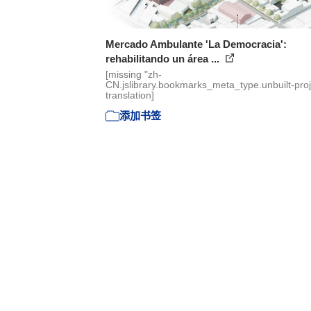
Mercado Ambulante 'La Democracia':
rehabilitando un área ...
[missing "zh-
CN.jslibrary.bookmarks_meta_type.unbuilt-proj
translation]
添加书签