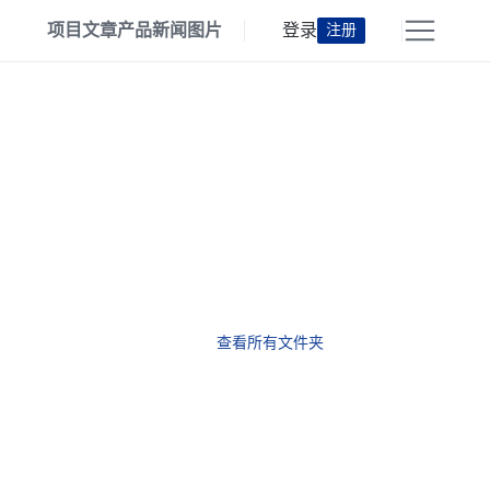
项目
文章
产品
新闻
图片
登录
注册
查看所有文件夹