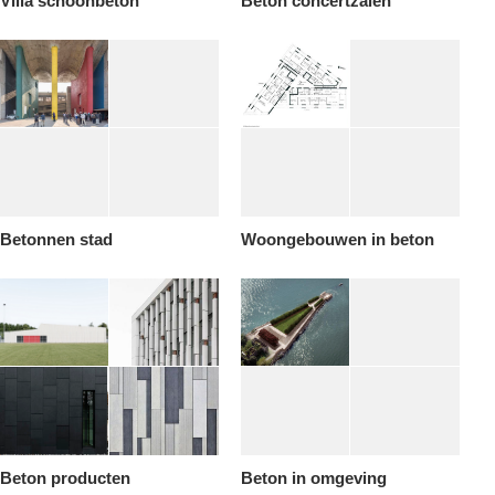
Villa schoonbeton
Beton concertzalen
Betonnen stad
Woongebouwen in beton
Beton producten
Beton in omgeving