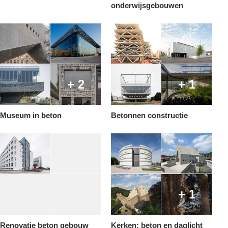
onderwijsgebouwen
+ 2
+ 1
Museum in beton
Betonnen constructie
+ 1
Renovatie beton gebouw
Kerken: beton en daglicht