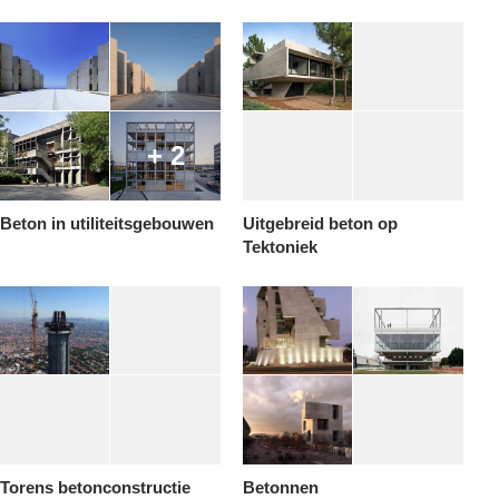
+ 2
Beton in utiliteitsgebouwen
Uitgebreid beton op
Tektoniek
Torens betonconstructie
Betonnen