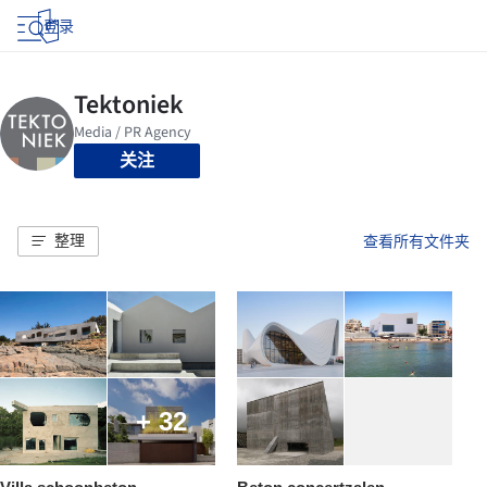
登录
关注
整理
查看所有文件夹
+ 32