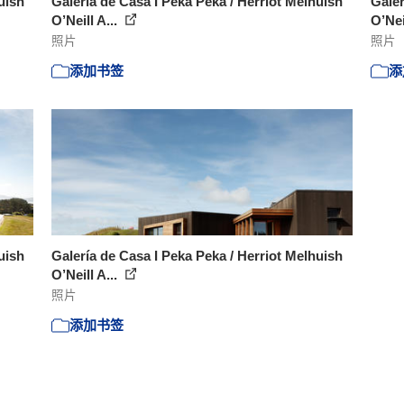
uish
Galería de Casa I Peka Peka / Herriot Melhuish
Galer
O’Neill A...
O’Nei
照片
照片
添加书签
添
uish
Galería de Casa I Peka Peka / Herriot Melhuish
O’Neill A...
照片
添加书签