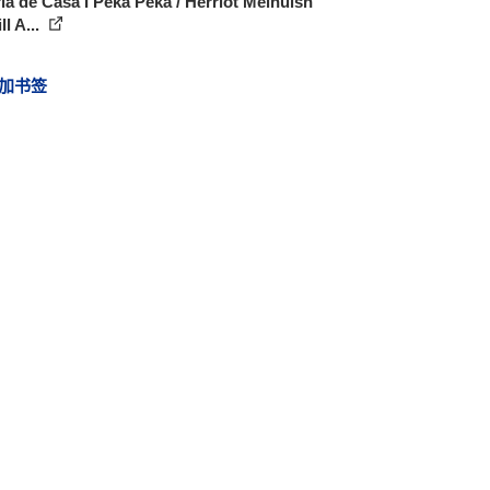
ía de Casa I Peka Peka / Herriot Melhuish
ll A...
加书签