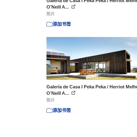
Galería de Casa I Peka Peka / Herriot Melh
O’Neill A...
照片
添加书签
Galería de Casa I Peka Peka / Herriot Melh
O’Neill A...
照片
添加书签