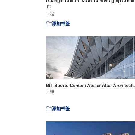
Guangxi Culture & Art Center / gmp Archit
工程
添加书签
BIT Sports Center / Atelier Alter Architect
工程
添加书签