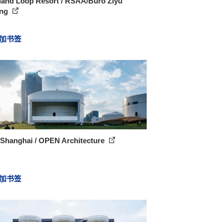
land Loop Resort / RSAA/Büro Ziyu
ang
加书签
 Shanghai / OPEN Architecture
加书签