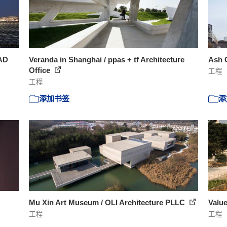
JAD
Veranda in Shanghai / ppas + tf Architecture
Ash G
Office
工程
工程
添加书签
添
Mu Xin Art Museum / OLI Architecture PLLC
Valu
工程
工程