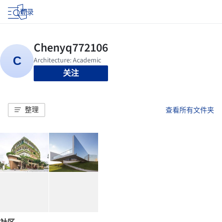
登录
关注
整理
查看所有文件夹