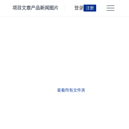
项目
文章
产品
新闻
图片
登录
注册
查看所有文件夹