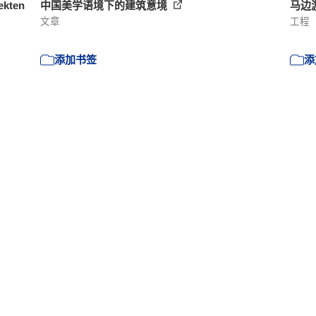
ekten
中国美学语境下的建筑意境
马边
文章
工程
添加书签
添