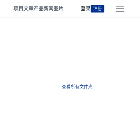
项目
文章
产品
新闻
图片
登录
注册
查看所有文件夹