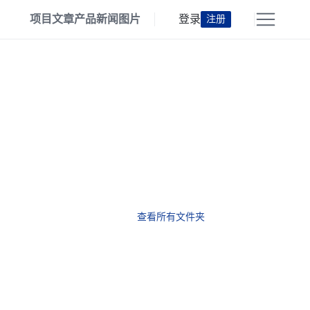
项目
文章
产品
新闻
图片
登录
注册
查看所有文件夹