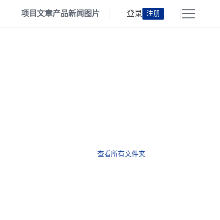
项目
文章
产品
新闻
图片
登录
注册
查看所有文件夹