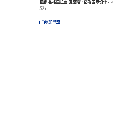
画廊 香格里拉言·意酒店 / 亿端国际设计 - 20
照片
添加书签