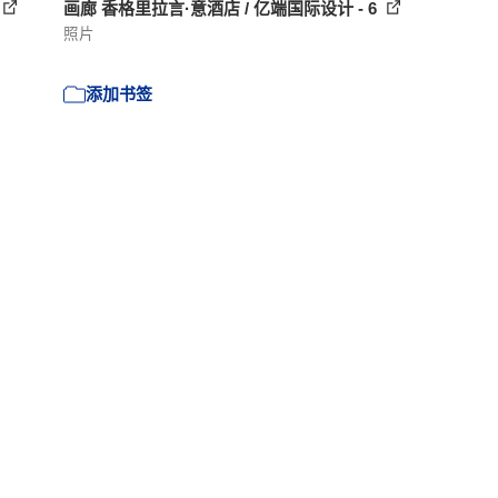
画廊 香格里拉言·意酒店 / 亿端国际设计 - 6
照片
添加书签