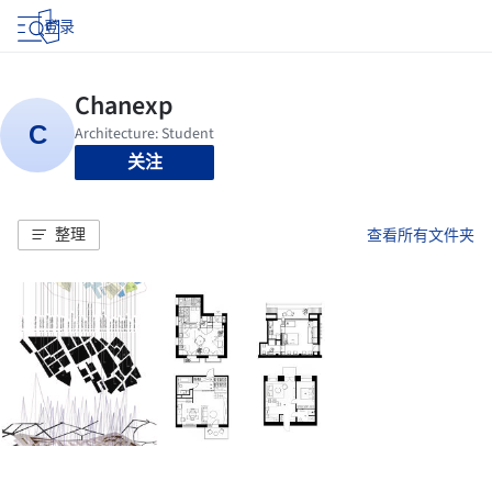
登录
关注
整理
查看所有文件夹