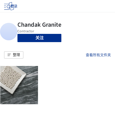
登录
关注
整理
查看所有文件夹