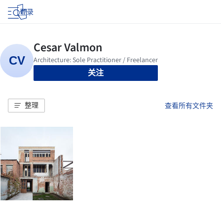
登录
关注
整理
查看所有文件夹