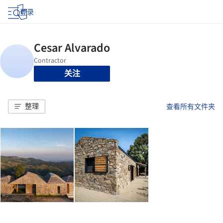
登录
关注
整理
查看所有文件夹