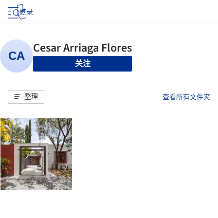
登录
关注
整理
查看所有文件夹