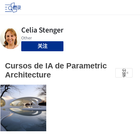
登录
关注
Cursos de IA de Parametric
分
Architecture
享