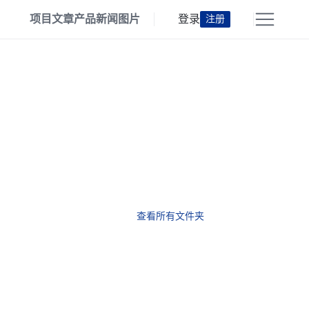
项目
文章
产品
新闻
图片
登录
注册
查看所有文件夹