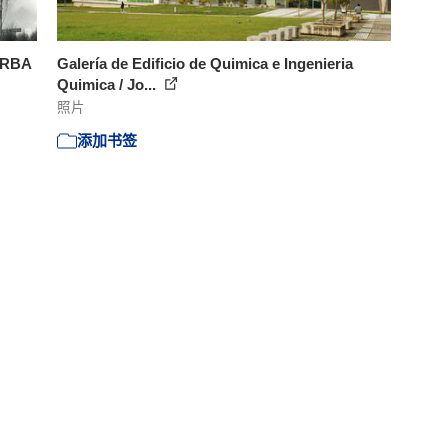
JORBA
Galería de Edificio de Quimica e Ingenieria
Quimica / Jo...
照片
添加书签