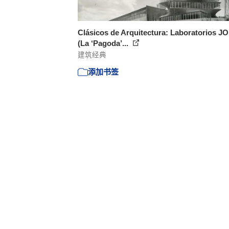
Clásicos de Arquitectura: Laboratorios 
(La ‘Pagoda’...
建筑经典
添加书签