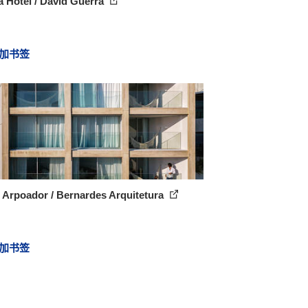
 Hotel / David Guerra
加书签
 Arpoador / Bernardes Arquitetura
加书签