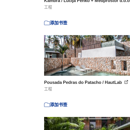
Kambra / Lucija Penko + Medprostor d.o.o
工程
添加书签
Pousada Pedras do Patacho / HautLab
工程
添加书签