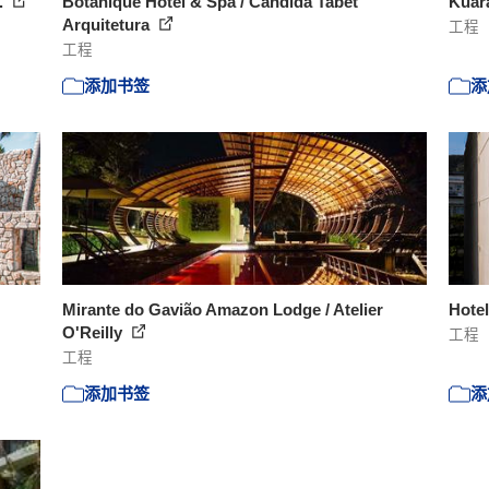
.
Botanique Hotel & Spa / Candida Tabet
Kûara
Arquitetura
工程
工程
添加书签
添
Mirante do Gavião Amazon Lodge / Atelier
Hotel
O'Reilly
工程
工程
添加书签
添