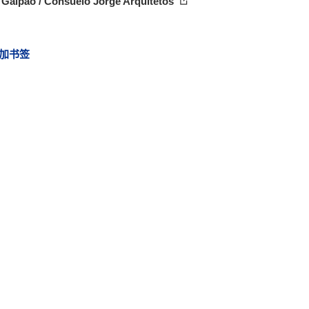
 Galpão / Consuelo Jorge Arquitetos
加书签