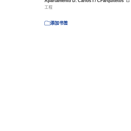
Apartamento D. Carlos I / CFarquitetos
工程
添加书签