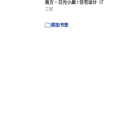
南方・日光小屋 / 住宅设计
工程
添加书签