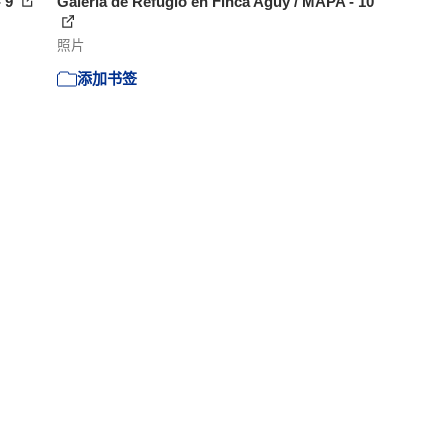
- 9
Galería de Refugio en Finca Aguy / MAPA - 10
照片
添加书签