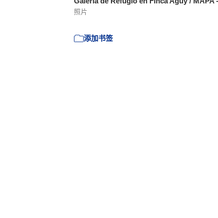
Galería de Refugio en Finca Aguy / MAPA 
照片
添加书签