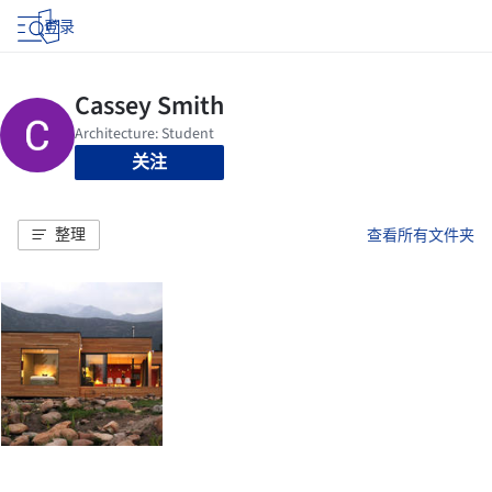
登录
关注
整理
查看所有文件夹