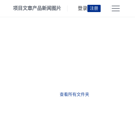
项目
文章
产品
新闻
图片
登录
注册
查看所有文件夹