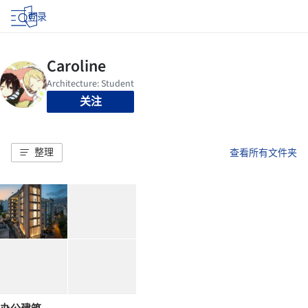
登录
关注
整理
查看所有文件夹