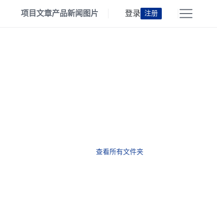
项目
文章
产品
新闻
图片
登录
注册
查看所有文件夹