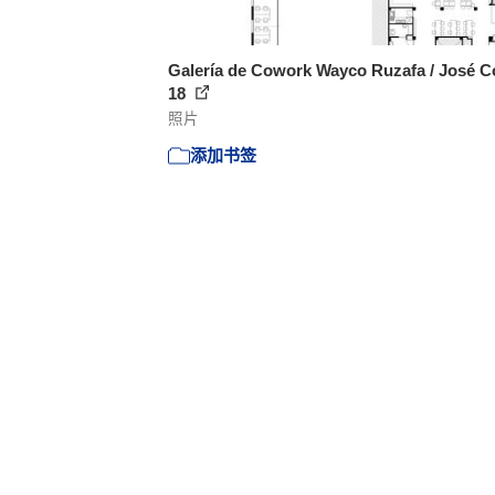
Galería de Cowork Wayco Ruzafa / José Co
18
照片
添加书签